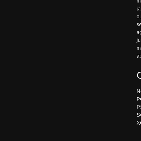
m
j
o
s
a
j
m
a
N
P
P
S
X