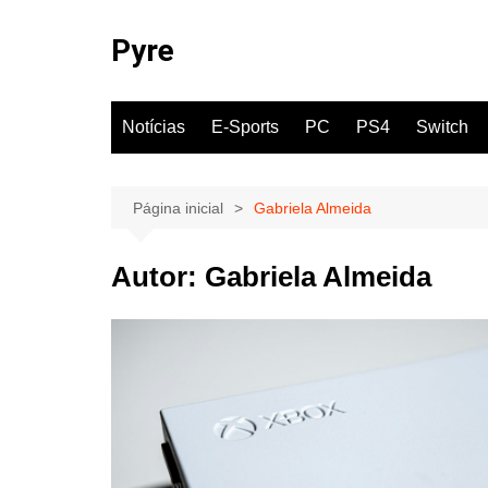
Ir
para
Pyre
o
conteúdo
Notícias
E-Sports
PC
PS4
Switch
Página inicial
Gabriela Almeida
Autor:
Gabriela Almeida