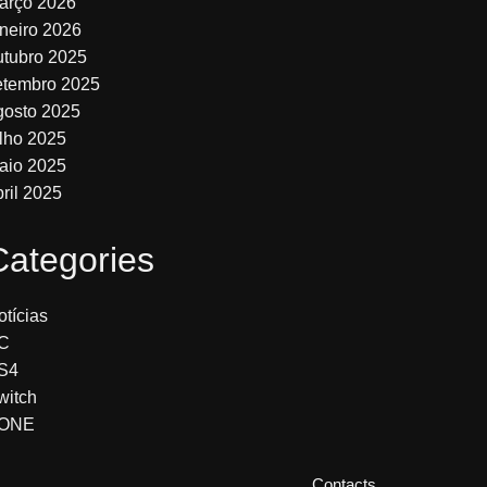
arço 2026
aneiro 2026
utubro 2025
etembro 2025
gosto 2025
ulho 2025
aio 2025
bril 2025
Categories
otícias
C
S4
witch
ONE
Contacts